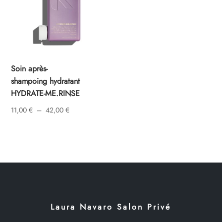
Soin après-
shampoing hydratant
HYDRATE-ME.RINSE
Plage
11,00
€
–
42,00
€
de
prix :
11,00 €
à
42,00 €
Laura Navaro Salon Privé