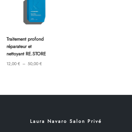
Traitement profond
réparateur et
nettoyant RE.STORE
Plage
12,00
€
–
50,00
€
de
prix :
12,00 €
à
50,00 €
Laura Navaro Salon Privé