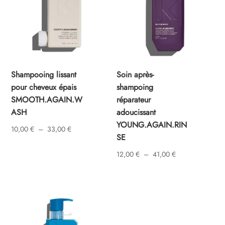
Shampooing lissant
Soin après-
pour cheveux épais
shampoing
SMOOTH.AGAIN.W
réparateur
ASH
adoucissant
YOUNG.AGAIN.RIN
Plage
10,00
€
–
33,00
€
SE
de
Plage
12,00
€
–
41,00
€
prix :
de
10,00 €
prix :
à
12,00 €
33,00 €
à
41,00 €